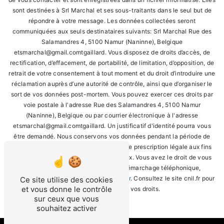
sont destinées à Srl Marchal et ses sous-traitants dans le seul but de
répondre à votre message. Les données collectées seront
communiquées aux seuls destinataires suivants: Srl Marchal Rue des
Salamandres 4, 5100 Namur (Naninne), Belgique
etsmarchal@gmail.comtgaillard. Vous disposez de droits d’accès, de
rectification, d’effacement, de portabilité, de limitation, d’opposition, de
retrait de votre consentement à tout moment et du droit d’introduire une
réclamation auprès d’une autorité de contrôle, ainsi que d’organiser le
sort de vos données post-mortem. Vous pouvez exercer ces droits par
voie postale à l'adresse Rue des Salamandres 4, 5100 Namur
(Naninne), Belgique ou par courrier électronique à l'adresse
etsmarchal@gmail.comtgaillard. Un justificatif d'identité pourra vous
être demandé. Nous conservons vos données pendant la période de
prise de contact puis pendant la durée de prescription légale aux fins
probatoires et de gestion des contentieux. Vous avez le droit de vous
inscrire sur la liste d'opposition au démarchage téléphonique,
disponible à cette adresse:
Bloctel.gouv.fr
. Consultez le site cnil.fr pour
Ce site utilise des cookies
et vous donne le contrôle
plus d’informations sur vos droits.
sur ceux que vous
souhaitez activer