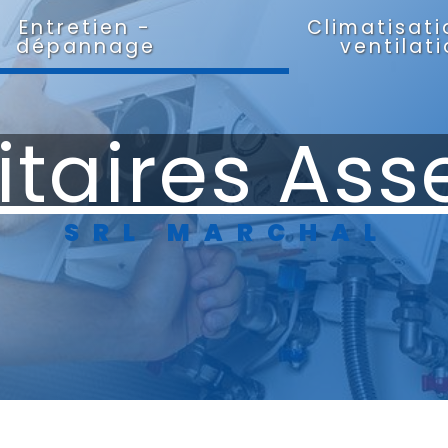
Entretien -
Climatisati
dépannage
ventilat
itaires Ass
SRL MARCHAL