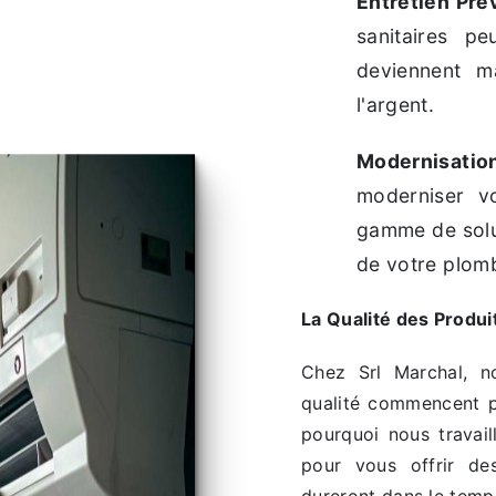
Entretien Pré
sanitaires p
deviennent m
l'argent.
Modernisatio
moderniser vo
gamme de solut
de votre plomb
La Qualité des Produi
Chez Srl Marchal, no
qualité commencent par
pourquoi nous travaill
pour vous offrir de