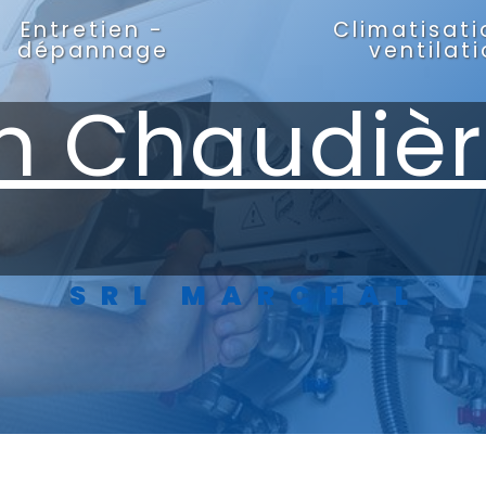
Entretien -
Climatisati
dépannage
ventilat
en Chaudiè
SRL MARCHAL