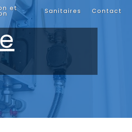
on et
Sanitaires
Contact
ion
re