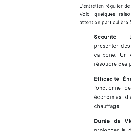
L'entretien régulier 
Voici quelques rais
attention particulière 
Sécurité
: Le
présenter des
carbone. Un e
résoudre ces p
Efficacité Én
fonctionne de
économies d'
chauffage.
Durée de Vi
prolonger la 