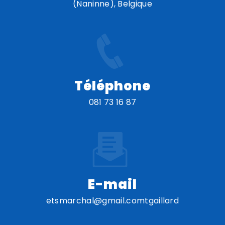
(Naninne), Belgique
Téléphone
081 73 16 87
E-mail
etsmarchal@gmail.comtgaillard