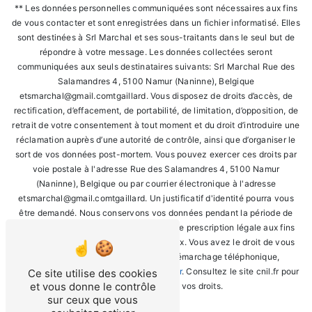
** Les données personnelles communiquées sont nécessaires aux fins
de vous contacter et sont enregistrées dans un fichier informatisé. Elles
sont destinées à Srl Marchal et ses sous-traitants dans le seul but de
répondre à votre message. Les données collectées seront
communiquées aux seuls destinataires suivants: Srl Marchal Rue des
Salamandres 4, 5100 Namur (Naninne), Belgique
etsmarchal@gmail.comtgaillard. Vous disposez de droits d’accès, de
rectification, d’effacement, de portabilité, de limitation, d’opposition, de
retrait de votre consentement à tout moment et du droit d’introduire une
réclamation auprès d’une autorité de contrôle, ainsi que d’organiser le
sort de vos données post-mortem. Vous pouvez exercer ces droits par
voie postale à l'adresse Rue des Salamandres 4, 5100 Namur
(Naninne), Belgique ou par courrier électronique à l'adresse
etsmarchal@gmail.comtgaillard. Un justificatif d'identité pourra vous
être demandé. Nous conservons vos données pendant la période de
prise de contact puis pendant la durée de prescription légale aux fins
probatoires et de gestion des contentieux. Vous avez le droit de vous
inscrire sur la liste d'opposition au démarchage téléphonique,
disponible à cette adresse:
Bloctel.gouv.fr
. Consultez le site cnil.fr pour
Ce site utilise des cookies
et vous donne le contrôle
plus d’informations sur vos droits.
sur ceux que vous