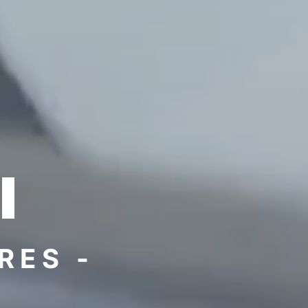
l
RES -