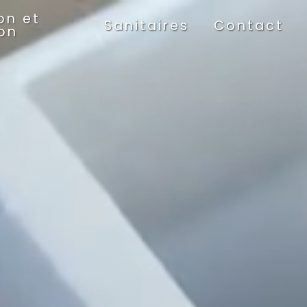
on et
Sanitaires
Contact
ion