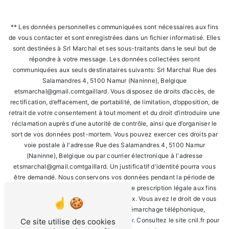
** Les données personnelles communiquées sont nécessaires aux fins
de vous contacter et sont enregistrées dans un fichier informatisé. Elles
sont destinées à Srl Marchal et ses sous-traitants dans le seul but de
répondre à votre message. Les données collectées seront
communiquées aux seuls destinataires suivants: Srl Marchal Rue des
Salamandres 4, 5100 Namur (Naninne), Belgique
etsmarchal@gmail.comtgaillard. Vous disposez de droits d’accès, de
rectification, d’effacement, de portabilité, de limitation, d’opposition, de
retrait de votre consentement à tout moment et du droit d’introduire une
réclamation auprès d’une autorité de contrôle, ainsi que d’organiser le
sort de vos données post-mortem. Vous pouvez exercer ces droits par
voie postale à l'adresse Rue des Salamandres 4, 5100 Namur
(Naninne), Belgique ou par courrier électronique à l'adresse
etsmarchal@gmail.comtgaillard. Un justificatif d'identité pourra vous
être demandé. Nous conservons vos données pendant la période de
prise de contact puis pendant la durée de prescription légale aux fins
probatoires et de gestion des contentieux. Vous avez le droit de vous
inscrire sur la liste d'opposition au démarchage téléphonique,
disponible à cette adresse:
Bloctel.gouv.fr
. Consultez le site cnil.fr pour
Ce site utilise des cookies