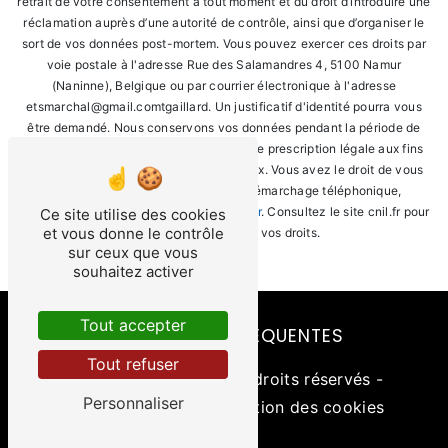
retrait de votre consentement à tout moment et du droit d’introduire une
réclamation auprès d’une autorité de contrôle, ainsi que d’organiser le
sort de vos données post-mortem. Vous pouvez exercer ces droits par
voie postale à l'adresse Rue des Salamandres 4, 5100 Namur
(Naninne), Belgique ou par courrier électronique à l'adresse
etsmarchal@gmail.comtgaillard. Un justificatif d'identité pourra vous
être demandé. Nous conservons vos données pendant la période de
prise de contact puis pendant la durée de prescription légale aux fins
probatoires et de gestion des contentieux. Vous avez le droit de vous
inscrire sur la liste d'opposition au démarchage téléphonique,
disponible à cette adresse:
Bloctel.gouv.fr
. Consultez le site cnil.fr pour
Ce site utilise des cookies
et vous donne le contrôle
plus d’informations sur vos droits.
sur ceux que vous
souhaitez activer
Tout accepter
RECHERCHES FRÉQUENTES
Tout refuser
©
Vistalid
- 2026 - Tous droits réservés -
Personnaliser
Mentions légales
-
Gestion des cookies